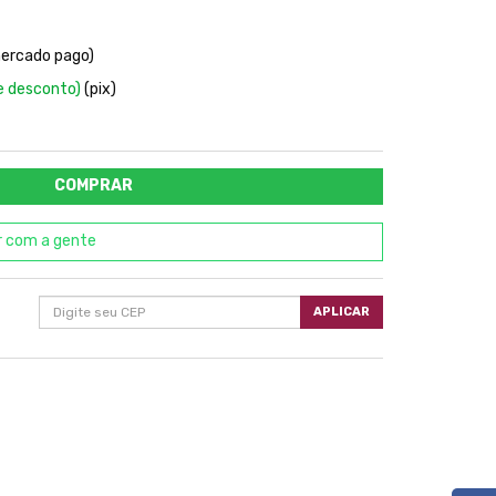
mercado pago)
e desconto)
(pix)
COMPRAR
r com a gente
APLICAR