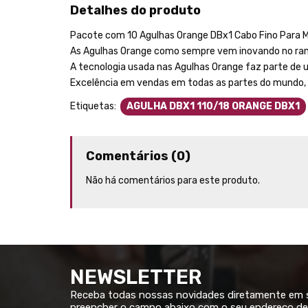
Detalhes do produto
Pacote com 10 Agulhas Orange DBx1 Cabo Fino Para Má
As Agulhas Orange como sempre vem inovando no ramo
A tecnologia usada nas Agulhas Orange faz parte de
Excelência em vendas em todas as partes do mundo,
Etiquetas:
AGULHA DBX1 110/18 ORANGE DBX1
Comentários (0)
Não há comentários para este produto.
NEWSLETTER
Receba todas nossas novidades diretamente em su
preencher o campo abaixo com o seu endereço de 